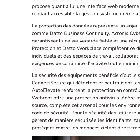
propose quant à lui une interface web moderne 
rendant accessible la gestion système même a
La protection des données représente un enjeu c
comme Datto Business Continuity, Acronis Cybe
garantissent une sauvegarde fiable et une récup
Protection et Datto Workplace complètent ce dis
individuels et des espaces de travail collaborat
exigences de continuité d’activité tout en mini
La sécurité des équipements bénéficie d’outil
ConnectSecure qui détectent et neutralisent le
AutoElevate renforcent la protection en contrôl
Webroot offre une protection antivirus légère m
source, complète cet arsenal pour les environn
code de sécurité. Pour la sécurité des utilisa
gèrent de manière sécurisée les identifiants, t
protègent contre les menaces ciblant directem