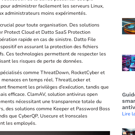
pour administrer facilement les serveurs Linux,
ux administrateurs moins expérimentés.
rucial pour toute organisation. Des solutions
r Protect Cloud et Datto SaaS Protection
ération rapide en cas de sinistre. Datto File
positif en assurant la protection des fichiers
ifs. Ces technologies permettent de respecter les
misant les risques de perte de données.
s spécialisés comme ThreatDown, RocketCyber et
s menaces en temps réel. ThreatLocker et
ant finement les privilèges d’exécution, tandis que
ais efficace. ClamAV, solution antivirus open
Guid
smar
ements nécessitant une transparence totale du
anti
teurs, des solutions comme Keeper et Password Boss
Lire l
andis que CyberQP, Usecure et Ironscales
ent les employés.