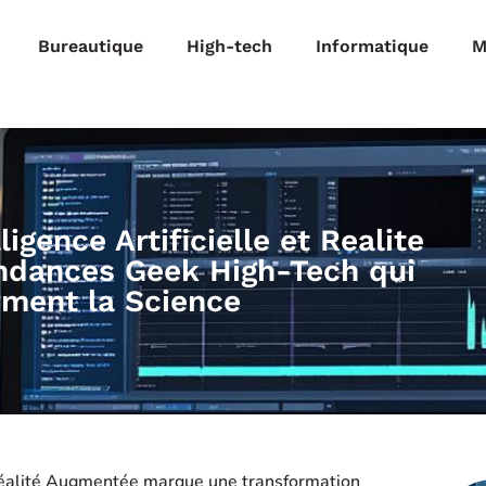
Bureautique
High-tech
Informatique
M
ligence Artificielle et Realite
ndances Geek High-Tech qui
rment la Science
 la Réalité Augmentée marque une transformation