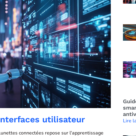
Guid
smar
anti
nterfaces utilisateur
Lire l
s lunettes connectées repose sur l'apprentissage